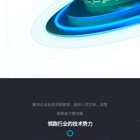
解决企业业务流程繁琐、组织人员冗余、运营
效率低下等问题
领跑行业的技术势力