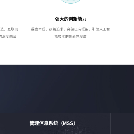
强大的创新能力
制造、互联网
探索本质、执着追求，突破已有框架，引领人工智
的深度融合
能技术的创新性发展
管理信息系统（MSS）