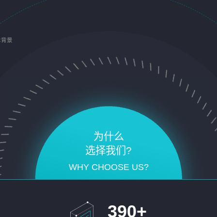
术背景
为什么
选择我们?
WHY CHOOSE US?
390
+