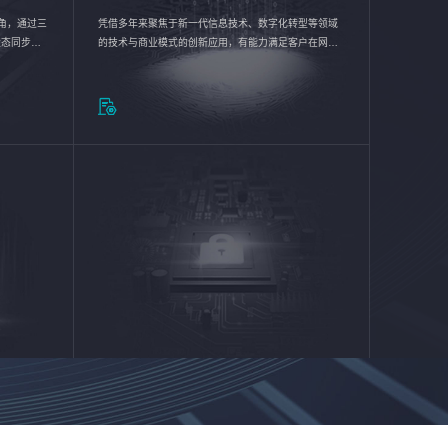
验视角，通过三
凭借多年来聚焦于新一代信息技术、数字化转型等领域
状态同步呈
的技术与商业模式的创新应用，有能力满足客户在网络
动各行业完
优化、运营维护和信息安全防护等方面的需求，为客户
提供安全、稳定、合规、持续的信息技术服务