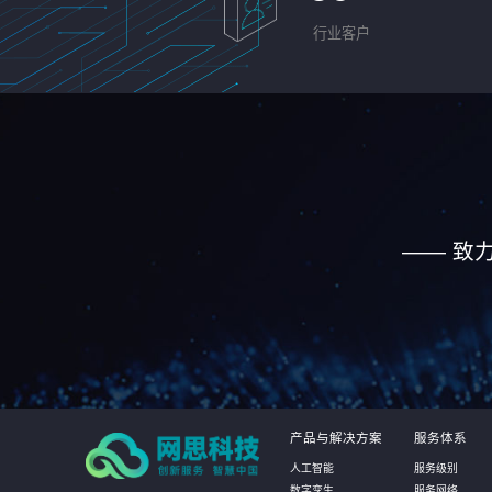
行业客户
—— 致
产品与解决方案
服务体系
人工智能
服务级别
数字孪生
服务网络