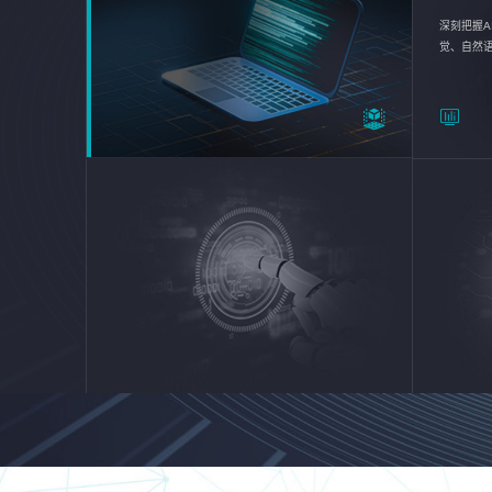
深刻把握A
觉、自然
续优化企业
平台