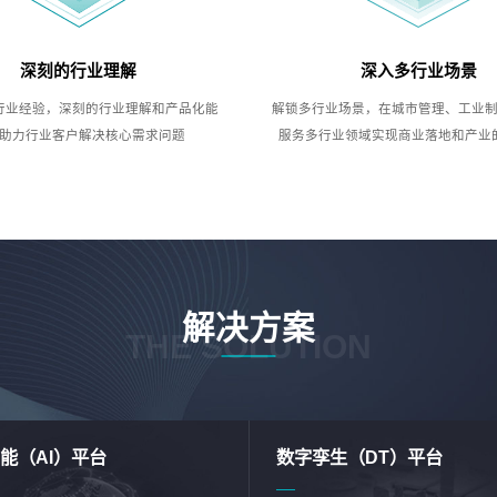
深刻的行业理解
深入多行业场景
行业经验，深刻的行业理解和产品化能
解锁多行业场景，在城市管理、工业
助力行业客户解决核心需求问题
服务多行业领域实现商业落地和产业
解决方案
THE SOLUTION
能（AI）平台
数字孪生（DT）平台