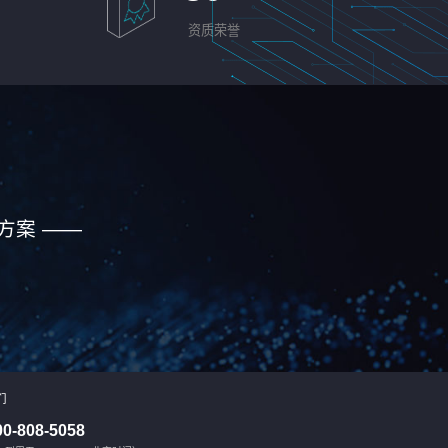
资质荣誉
方案 ——
们
00-808-5058