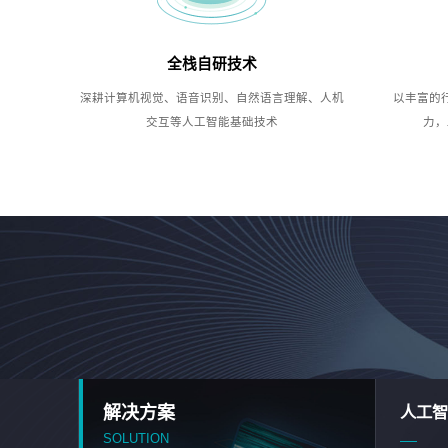
全栈自研技术
深耕计算机视觉、语音识别、自然语言理解、人机
以丰富的
交互等人工智能基础技术
力，
解决方案
人工智
SOLUTION