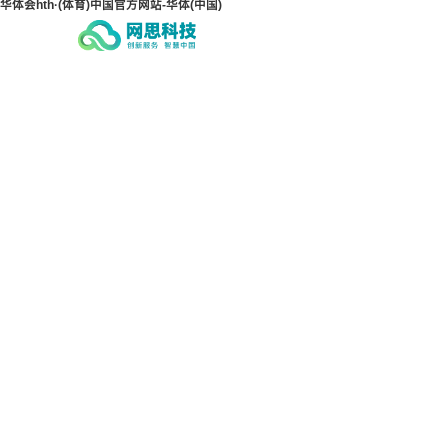
华体会hth·(体育)中国官方网站-华体(中国)
华体会hth·(体育)中国官方网
华体
站-华体(中国)
站-