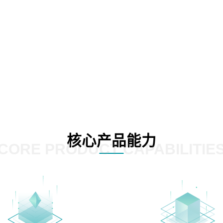
核心产品能力
CORE PRODUCT CAPABILITIE