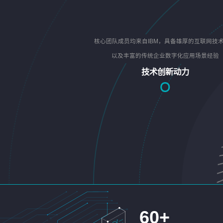
核心团队成员均来自IBM，具备雄厚的互联网技
以及丰富的传统企业数字化应用场景经验
技术创新动力
60
+