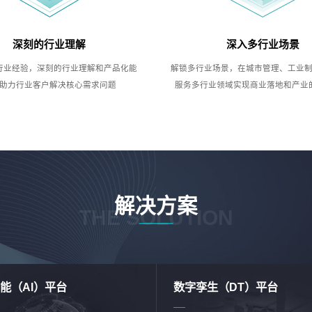
深刻的行业理解
深入多行业场景
行业经验，深刻的行业理解和产品化能
解锁多行业场景，在城市管理、工业
助力行业客户解决核心需求问题
服务多行业领域实现商业落地和产业
解决方案
THE SOLUTION
能（AI）平台
数字孪生（DT）平台