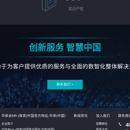
知识产权
创新服务 智慧中国
力于为客户提供优质的服务与全面的数智化整体解决
联系我们 >
华体会hth·(体育)中国官方网站-华体(中国)
新闻资讯
加入我们
联系我
企业简介
招聘岗位
4
华体会hth·(体育)中国官方网站-华体(中国)
联系方式