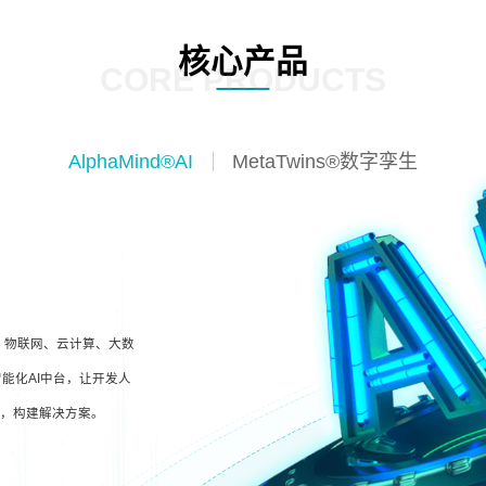
核心产品
CORE PRODUCTS
AlphaMind®AI
MetaTwins®数字孪生
I、物联网、云计算、大数
能化AI中台，让开发人
型，构建解决方案。